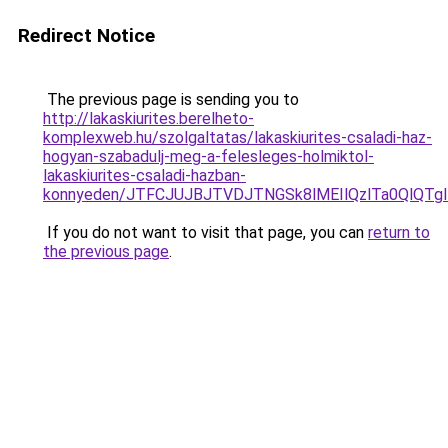
Redirect Notice
The previous page is sending you to
http://lakaskiurites.berelheto-
komplexweb.hu/szolgaltatas/lakaskiurites-csaladi-haz-
hogyan-szabadulj-meg-a-felesleges-holmiktol-
lakaskiurites-csaladi-hazban-
konnyeden/JTFCJUJBJTVDJTNGSk8lMEIlQzlTa0QlQTglR
If you do not want to visit that page, you can
return to
the previous page
.