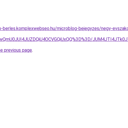
uto-berles.komplexwebseo.hu/microblog-bejegyzes/negy-evszak
QiUwQmU0JUI4JUZDQiU4OCVGQiUxQQ%3D%3D/JUM4JTI4JTk0J
he previous page
.