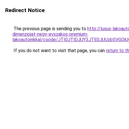
Redirect Notice
The previous page is sending you to
http://luxus-lakoa
dimenziojat-negy-evszakos-premium-
lakoautoinkkal/csode/JTI0JTlDJUY3JTE0JUUzbSVG
If you do not want to visit that page, you can
return to t