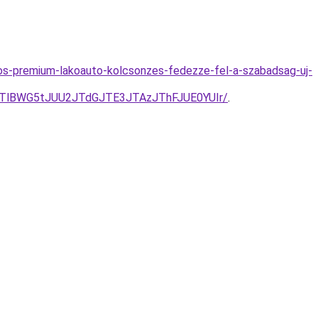
os-premium-lakoauto-kolcsonzes-fedezze-fel-a-szabadsag-uj-
TlBWG5tJUU2JTdGJTE3JTAzJThFJUE0YUIr/
.