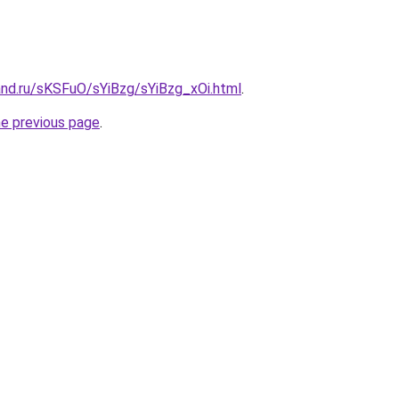
and.ru/sKSFuO/sYiBzg/sYiBzg_xOi.html
.
he previous page
.